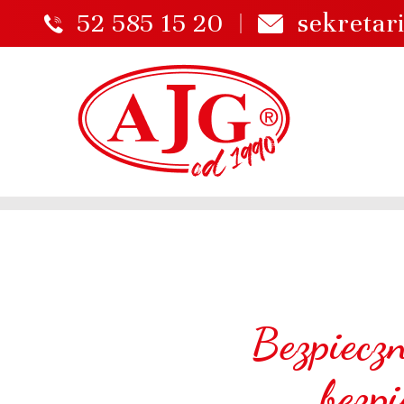
52 585 15 20
sekretar
Bezpiecz
bezp