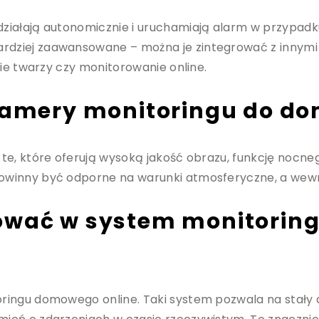
iałają autonomicznie i uruchamiają alarm w przypadku
ziej zaawansowane – można je zintegrować z innymi u
nie twarzy czy monitorowanie online.
 kamery monitoringu do d
e, które oferują wysoką jakość obrazu, funkcję nocne
winny być odporne na warunki atmosferyczne, a wewnęt
tować w system monitori
ringu domowego online. Taki system pozwala na stały 