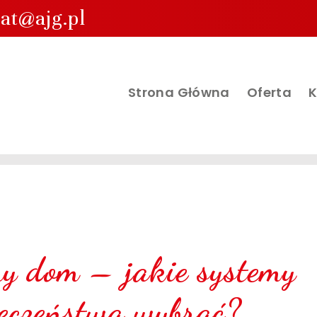
iat@ajg.pl
Strona Główna
Oferta
K
ny dom – jakie systemy
ieczeństwa wybrać?