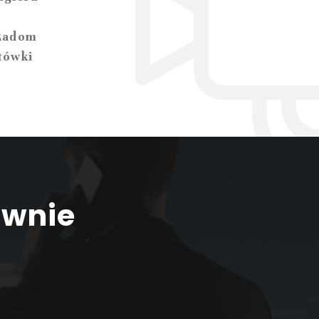
Radom
tówki
awnie