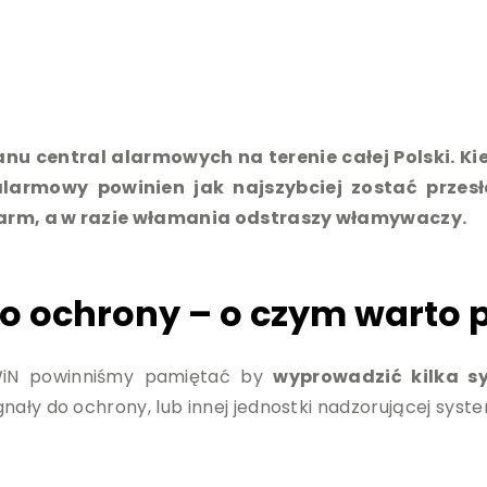
nu central alarmowych na terenie całej Polski. 
armowy powinien jak najszybciej zostać przesł
larm, a w razie włamania odstraszy włamywaczy.
o ochrony – o czym warto 
SWiN powinniśmy pamiętać by
wyprowadzić kilka s
ały do ochrony, lub innej jednostki nadzorującej syste