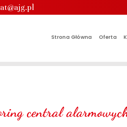
iat@ajg.pl
Strona Główna
Oferta
K
ring central alarmowyc