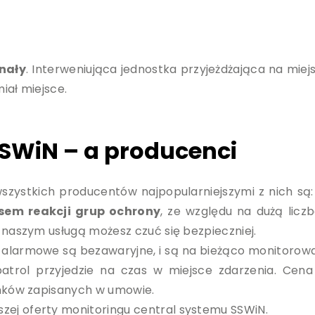
gnały
. Interweniująca jednostka przyjeżdżająca na mie
miał miejsce.
SSWiN – a producenci
zystkich producentów najpopularniejszymi z nich są: S
sem reakcji grup ochrony
, ze względu na dużą licz
i naszym usługą możesz czuć się bezpieczniej.
y alarmowe są bezawaryjne, i są na bieżąco monitoro
trol przyjedzie na czas w miejsce zdarzenia. Cena m
runków zapisanych w umowie.
zej oferty monitoringu central systemu SSWiN.