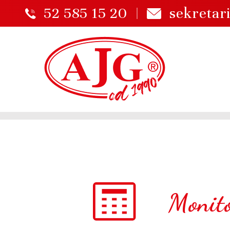
52 585 15 20
sekretar
Monito